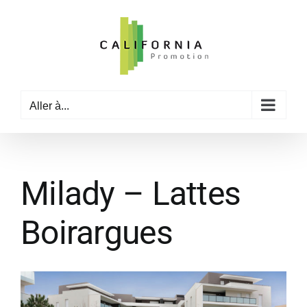
Passer
au
contenu
Aller à...
Milady – Lattes
Boirargues