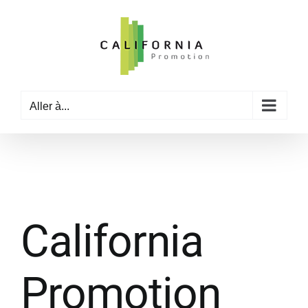
Passer
au
contenu
Aller à...
California
Promotion