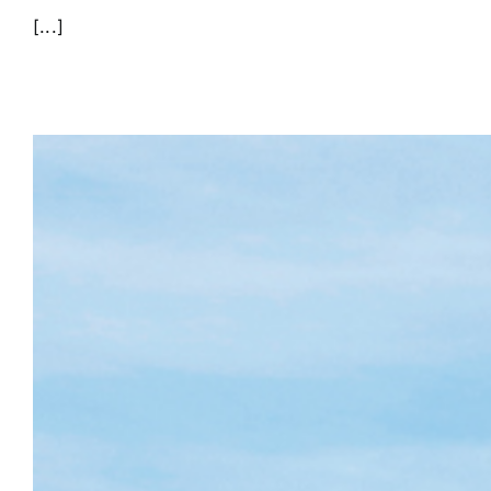
[...]